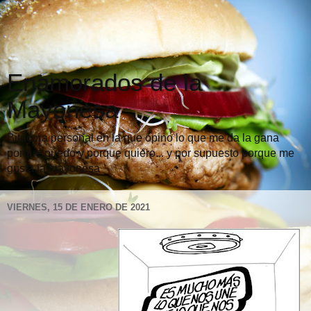
Enamorados de la
Mayonesa
Bitácora personal en la que opino lo que me da la gana
porque puedo y porque quiero... y por supuesto porque me
gusta la mayonesa
VIERNES, 15 DE ENERO DE 2021