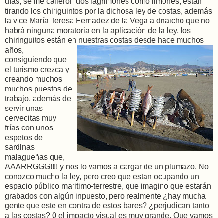
días, se me calleron dos lagrimones como limones, estan
tirando los chiriguintos por la dichosa ley de costas, además
la vice María Teresa Fernadez de la Vega a dnaicho que no
habrá ninguna moratoria en la aplicación de la ley, los
chiringuitos están en
nuestras costas desde hace muchos
años,
consiguiendo que
el turismo crezca y
creando muchos
muchos puestos de
trabajo, además de
servir unas
cervecitas muy
frías con unos
espetos de
sardinas
malagueñas que,
AAARRGGG!!!! y nos lo vamos a cargar de un plumazo. No
conozco mucho la ley, pero creo que estan
ocupando un
espacio público maritimo-terrestre, que imagino que estarán
grabados con algún inpuesto, pero realmente ¿hay mucha
gente que esté en contra de estos bares? ¿perjudican tanto
a las costas? 0 el impacto visual es muy grande. Que vamos