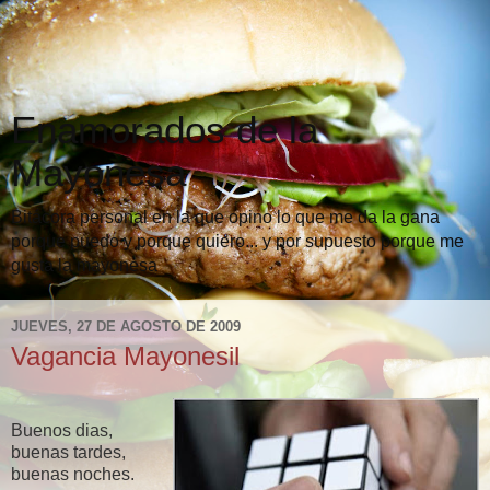
Enamorados de la
Mayonesa
Bitácora personal en la que opino lo que me da la gana
porque puedo y porque quiero... y por supuesto porque me
gusta la mayonesa
JUEVES, 27 DE AGOSTO DE 2009
Vagancia Mayonesil
Buenos dias,
buenas tardes,
buenas noches.