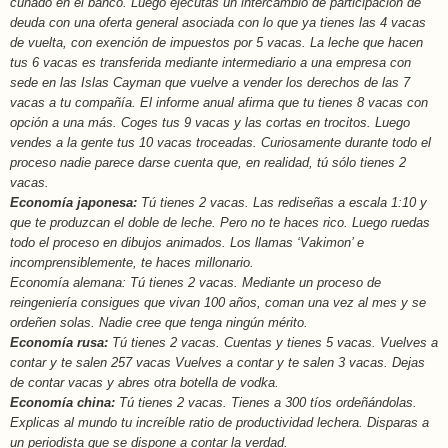
cuñado en el banco. Luego ejecutas un intercambio de participación de
deuda con una oferta general asociada con lo que ya tienes las 4 vacas
de vuelta, con exención de impuestos por 5 vacas. La leche que hacen
tus 6 vacas es transferida mediante intermediario a una empresa con
sede en las Islas Cayman que vuelve a vender los derechos de las 7
vacas a tu compañía. El informe anual afirma que tu tienes 8 vacas con
opción a una más. Coges tus 9 vacas y las cortas en trocitos. Luego
vendes a la gente tus 10 vacas troceadas. Curiosamente durante todo el
proceso nadie parece darse cuenta que, en realidad, tú sólo tienes 2
vacas.
Economía japonesa:
Tú tienes 2 vacas. Las rediseñas a escala 1:10 y
que te produzcan el doble de leche. Pero no te haces rico. Luego ruedas
todo el proceso en dibujos animados. Los llamas ‘Vakimon’ e
incomprensiblemente, te haces millonario.
Economía alemana: Tú tienes 2 vacas. Mediante un proceso de
reingeniería consigues que vivan 100 años, coman una vez al mes y se
ordeñen solas. Nadie cree que tenga ningún mérito.
Economía rusa:
Tú tienes 2 vacas. Cuentas y tienes 5 vacas. Vuelves a
contar y te salen 257 vacas Vuelves a contar y te salen 3 vacas. Dejas
de contar vacas y abres otra botella de vodka.
Economía china:
Tú tienes 2 vacas. Tienes a 300 tíos ordeñándolas.
Explicas al mundo tu increíble ratio de productividad lechera. Disparas a
un periodista que se dispone a contar la verdad.