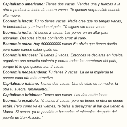
Capitalismo americano:
Tienes dos vacas. Vendes una y fuerzas a la
otra a producir la leche de cuatro vacas. Te quedas sorprendido cuando
ella muere.
Economía iraquí:
Tú no tienes vacas. Nadie cree que no tengas vacas,
te bombardean y te invaden el país. Tú sigues sin tener vacas.
Economía india:
Tú tienes 2 vacas. Las pones en un altar para
adorarlas. Después sigues comiendo arroz al curry.
Economía suiza:
Hay 5000000000 vacas Es obvio que tienen dueño
pero nadie parece saber quién es.
Economía francesa:
Tú tienes 2 vacas. Entonces te declaras en huelga,
organizas una revuelta violenta y cortas todas las carreteras del país,
porque tú lo que quieres son 3 vacas.
Economía neozelandesa:
Tú tienes 2 vacas. La de la izquierda te
parece cada día más atractiva
Capitalismo italiano:
Tienes dos vacas. Una de ellas es tu madre, la
otra tu suegra, ¡¡maledetto!!!
Capitalismo británico:
Tienes dos vacas. Las dos están locas.
Economía española:
Tú tienes 2 vacas, pero no tienes ni idea de donde
están. Pero como ya es viernes, te bajas a desayunar al bar que tienen el
Marca. Si acaso, ya te pondrás a buscarlas el miércoles después del
puente de San Aniceto."