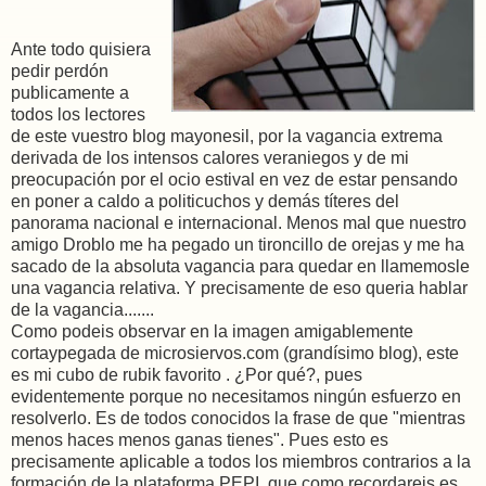
Ante todo quisiera
pedir perdón
publicamente a
todos los lectores
de este vuestro blog mayonesil, por la vagancia extrema
derivada de los intensos calores veraniegos y de mi
preocupación por el ocio estival en vez de estar pensando
en poner a caldo a politicuchos y demás títeres del
panorama nacional e internacional. Menos mal que nuestro
amigo Droblo me ha pegado un tironcillo de orejas y me ha
sacado de la absoluta vagancia para quedar en llamemosle
una vagancia relativa. Y precisamente de eso queria hablar
de la vagancia.......
Como podeis observar en la imagen amigablemente
cortaypegada de microsiervos.com (grandísimo blog), este
es mi cubo de rubik favorito . ¿Por qué?, pues
evidentemente porque no necesitamos ningún esfuerzo en
resolverlo. Es de todos conocidos la frase de que "mientras
menos haces menos ganas tienes". Pues esto es
precisamente aplicable a todos los miembros contrarios a la
formación de la plataforma PEPI, que como recordareis es